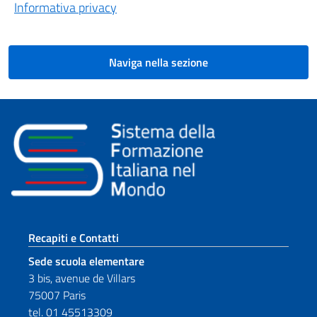
Informativa privacy
Naviga nella sezione
Sezione footer
Recapiti e Contatti
Sede scuola elementare
3 bis, avenue de Villars
75007 Paris
tel. 01 45513309