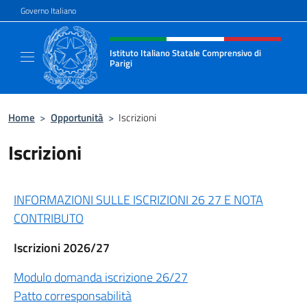
Salta al contenuto
Governo Italiano
Intestazione sito, social e menù
Istituto Italiano Statale Comprensivo di
Parigi
Il nuovo sito dell'Istituto Italiano Statale C
Home
>
Opportunità
>
Iscrizioni
Iscrizioni
INFORMAZIONI SULLE ISCRIZIONI 26 27 E NOTA
CONTRIBUTO
Iscrizioni 2026/27
Modulo domanda iscrizione 26/27
Patto corresponsabilità