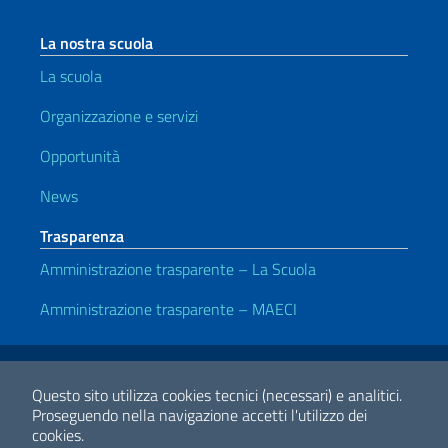
La nostra scuola
La scuola
Organizzazione e servizi
Opportunità
News
Trasparenza
Amministrazione trasparente – La Scuola
Amministrazione trasparente – MAECI
Link Utili
Note legali
Privacy e cookie policy
Dichiarazione di Accessibilità
Questo sito utilizza cookies tecnici (necessari) e analitici.
Proseguendo nella navigazione accetti l'utilizzo dei
cookies.