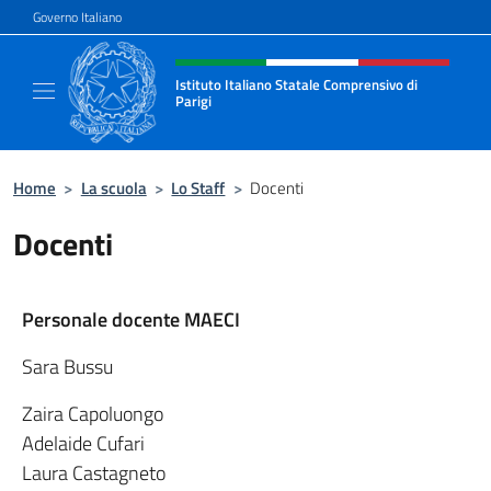
Salta al contenuto
Governo Italiano
Intestazione sito, social e menù
Istituto Italiano Statale Comprensivo di
Parigi
Il nuovo sito dell'Istituto Italiano Statale C
Home
>
La scuola
>
Lo Staff
>
Docenti
Docenti
Personale docente MAECI
Sara Bussu
Zaira Capoluongo
Adelaide Cufari
Laura Castagneto