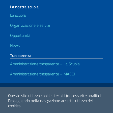
La nostra scuola
La scuola
Organizzazione e servizi
Opportunità
News
Trasparenza
Amministrazione trasparente – La Scuola
Amministrazione trasparente – MAECI
Link Utili
Note legali
Privacy e cookie policy
Dichiarazione di Accessibilità
Questo sito utilizza cookies tecnici (necessari) e analitici.
Proseguendo nella navigazione accetti l'utilizzo dei
cookies.
2026 Copyright Ministero degli Affari Esteri e della Cooperazione