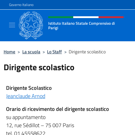
Salta al contenuto
Governo Italiano
Intestazione sito, social e menù
Istituto Italiano Statale Comprensivo di
Parigi
Il nuovo sito dell'Istituto Italiano Statale C
Home
>
La scuola
>
Lo Staff
>
Dirigente scolastico
Dirigente scolastico
Dirigente Scolastico
Jeanclaude Arnod
Orario di ricevimento del dirigente scolastico
su appuntamento
12, rue Sédillot – 75 007 Paris
tel. 01 45558622