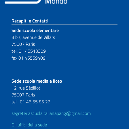
Sezione footer
Recapiti e Contatti
Sede scuola elementare
3 bis, avenue de Villars
75007 Paris
tel. 01 45513309
fax 01 45559409
Sede scuola media e liceo
12, rue Sédillot
75007 Paris
tel.
01 45 55 86 22
segreteriascuolaitalianaparigi@gmail.com
Gli uffici della sede