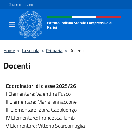
Salta al contenuto
Governo Italiano
Intestazione sito, social e menù
Istituto Italiano Statale Comprensivo di
Parigi
Il nuovo sito dell'Istituto Italiano Statale C
Home
>
La scuola
>
Primaria
>
Docenti
Docenti
Coordinatori di classe 2025/26
I Elementare: Valentina Fusco
II Elementare: Maria Iannaccone
III Elementare: Zaira Capoluongo
IV Elementare: Francesca Tambi
V Elementare: Vittorio Scardamaglia