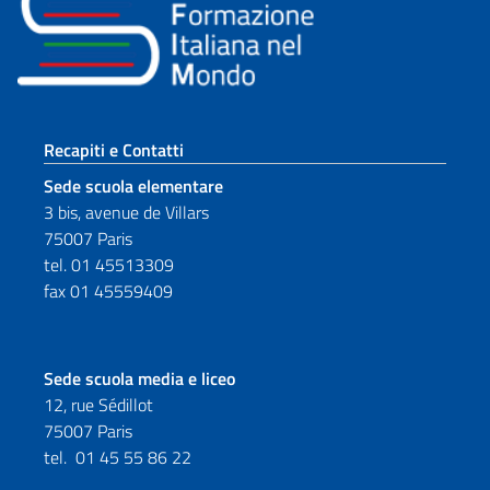
Sezione footer
Recapiti e Contatti
Sede scuola elementare
3 bis, avenue de Villars
75007 Paris
tel. 01 45513309
fax 01 45559409
Sede scuola media e liceo
12, rue Sédillot
75007 Paris
tel.
01 45 55 86 22