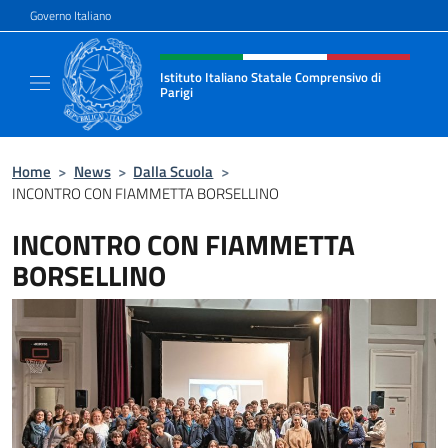
Salta al contenuto
Governo Italiano
Intestazione sito, social e menù
Istituto Italiano Statale Comprensivo di
Parigi
Il nuovo sito dell'Istituto Italiano Statale C
Home
>
News
>
Dalla Scuola
>
INCONTRO CON FIAMMETTA BORSELLINO
INCONTRO CON FIAMMETTA
BORSELLINO