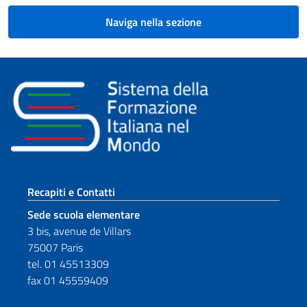
Naviga nella sezione
Sezione footer
Recapiti e Contatti
Sede scuola elementare
3 bis, avenue de Villars
75007 Paris
tel. 01 45513309
fax 01 45559409