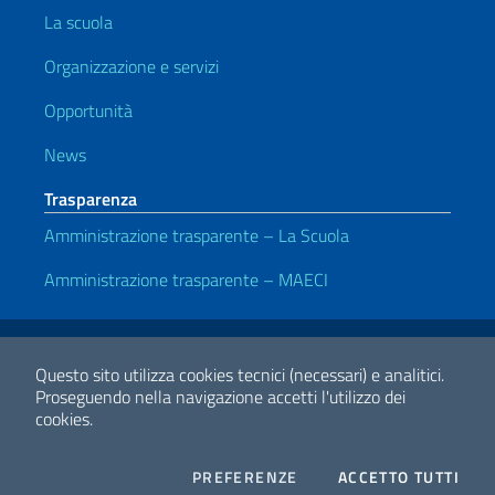
La scuola
Organizzazione e servizi
Opportunità
News
Trasparenza
Amministrazione trasparente – La Scuola
Amministrazione trasparente – MAECI
Link Utili
Note legali
Privacy e cookie policy
Dichiarazione di Accessibilità
Questo sito utilizza cookies tecnici (necessari) e analitici.
Proseguendo nella navigazione accetti l'utilizzo dei
cookies.
2026 Copyright Ministero degli Affari Esteri e della Cooperazione
Internazionale
COOKIES
I CO
PREFERENZE
ACCETTO TUTTI