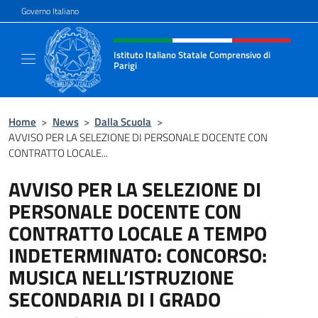
Salta al contenuto
Governo Italiano
Intestazione sito, social e menù
Istituto Italiano Statale Comprensivo di
Parigi
Il nuovo sito dell'Istituto Italiano Statale C
Home
>
News
>
Dalla Scuola
>
AVVISO PER LA SELEZIONE DI PERSONALE DOCENTE CON
CONTRATTO LOCALE...
AVVISO PER LA SELEZIONE DI
PERSONALE DOCENTE CON
CONTRATTO LOCALE A TEMPO
INDETERMINATO: CONCORSO:
MUSICA NELL’ISTRUZIONE
SECONDARIA DI I GRADO