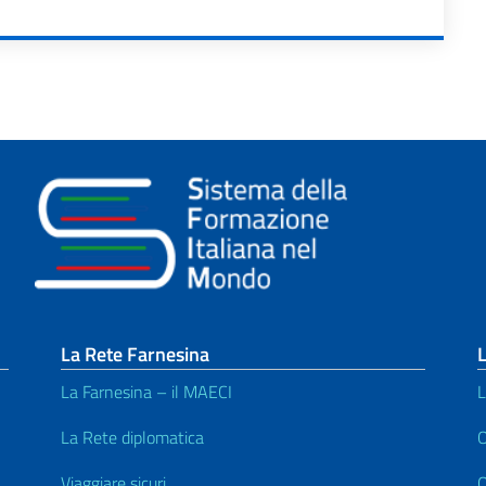
La Rete Farnesina
L
La Farnesina – il MAECI
L
La Rete diplomatica
O
Viaggiare sicuri
O