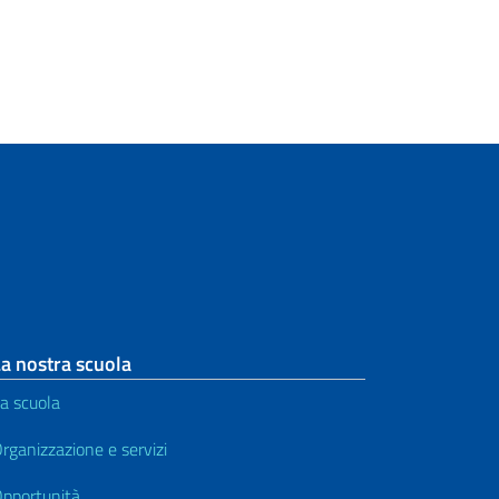
a nostra scuola
a scuola
rganizzazione e servizi
pportunità