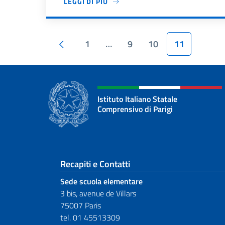
LEGGI DI PIÙ
Paginazione
Pagina precedente
1
…
9
10
11
Istituto Italiano Statale
Comprensivo di Parigi
Sezione footer
Recapiti e Contatti
Sede scuola elementare
3 bis, avenue de Villars
75007 Paris
tel. 01 45513309