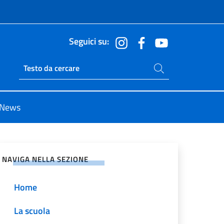
Seguici su:
Cerca nel sito
Ricerca sito live
News
vidi sui Social Network
NAVIGA NELLA SEZIONE
Home
La scuola