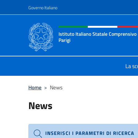
Salta al contenuto
Governo Italiano
Intestazione sito, social 
Istituto Italiano Statale Comprensivo 
Parigi
Il nuovo sito dell'Istituto Italiano 
La sc
Home
>
News
News
INSERISCI I PARAMETRI DI RICERCA