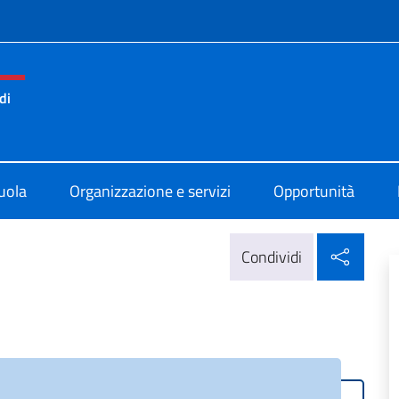
e menù
di
Statale Comprensivo di Parigi
uola
Organizzazione e servizi
Opportunità
Condi
Condividi